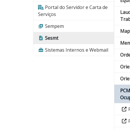
Equi
Portal do Servidor e Carta de
Laud
Serviços
Trab
Sempem
Mapa
Sesmt
Memo
Sistemas Internos e Webmail
Orde
Orie
Orie
PCMS
Ocup
P
P