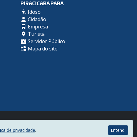
PIRACICABA PARA
Idoso
Cidadão
Empresa
Turista
Servidor Público
Mapa do site
Desenvolvido por
tica de privacidade
.
Entendi
Centro de Informática