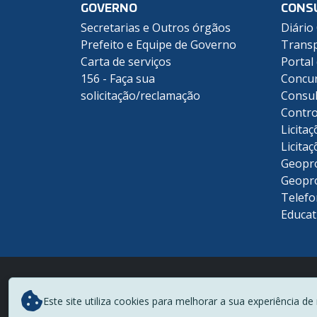
GOVERNO
CONS
Secretarias e Outros órgãos
Diário 
Prefeito e Equipe de Governo
Transp
Carta de serviços
Portal
156 - Faça sua
Concu
solicitação/reclamação
Consul
Contro
Licitaç
Licitaç
Geopr
Geopr
Telefo
Educat
Este site utiliza cookies para melhorar a sua experiência