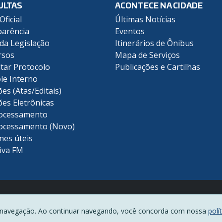
ULTAS
ACONTECE NA CIDADE
Oficial
Últimas Notícias
arência
Eventos
 da Legislação
Itinerários de Ônibus
rsos
Mapa de Serviços
tar Protocolo
Publicações e Cartilhas
le Interno
ões (Atas/Editais)
ões Eletrônicas
ocessamento
ocessamento (Novo)
nes úteis
iva FM
Prefeitura Municipal de Piracicaba
(19) 3403-1000
 de navegação. Ao continuar navegando, você concorda com nossa
polí
Rua Antônio Corrêa Barbosa, 2233 - Centro - CEP 13400-900