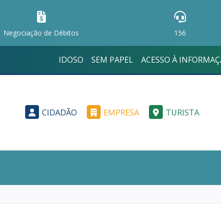
Negociação de Débitos
156
IDOSO
SEM PAPEL
ACESSO À INFORMA
CIDADÃO
EMPRESA
TURISTA