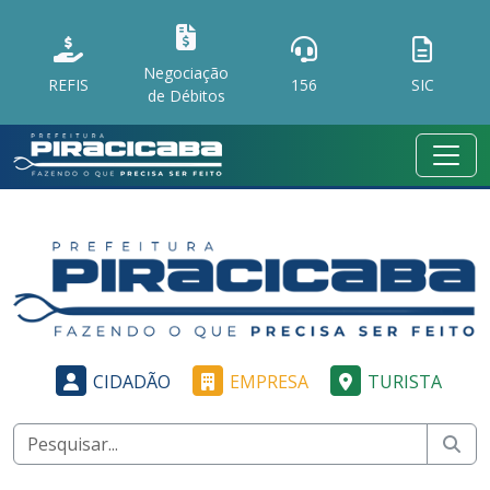
Negociação
REFIS
156
SIC
de Débitos
CIDADÃO
EMPRESA
TURISTA