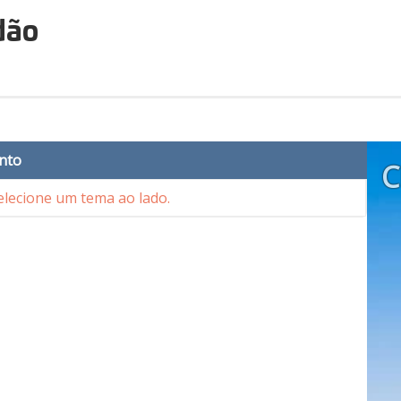
dão
nto
C
lecione um tema ao lado.