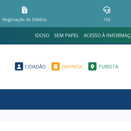
Negociação de Débitos
156
IDOSO
SEM PAPEL
ACESSO À INFORMA
CIDADÃO
EMPRESA
TURISTA