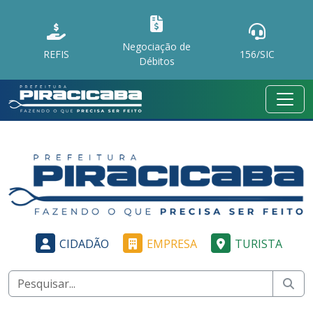
Negociação de
REFIS
156/SIC
Débitos
CIDADÃO
EMPRESA
TURISTA