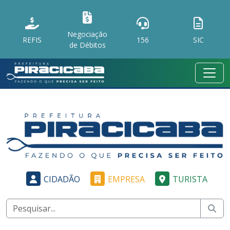
Negociação
REFIS
156
SIC
de Débitos
CIDADÃO
EMPRESA
TURISTA