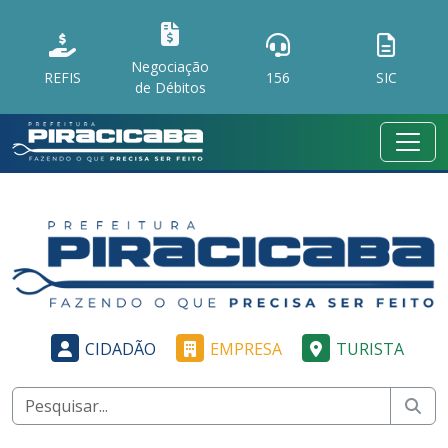
Negociação
REFIS
156
SIC
de Débitos
CIDADÃO
EMPRESA
TURISTA