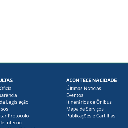
ULTAS
ACONTECE NA CIDADE
Oficial
Últimas Notícias
arência
Eventos
 da Legislação
Itinerários de Ônibus
rsos
Mapa de Serviços
tar Protocolo
Publicações e Cartilhas
le Interno