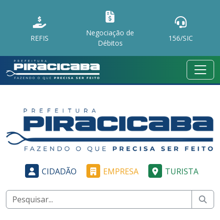
Negociação de
REFIS
156/SIC
Débitos
CIDADÃO
EMPRESA
TURISTA