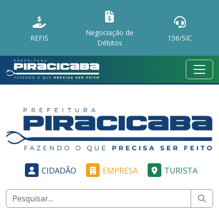
Negociação de
REFIS
156/SIC
Débitos
CIDADÃO
EMPRESA
TURISTA