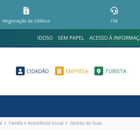
Negociação de Débitos
156
IDOSO
SEM PAPEL
ACESSO À INFORMA
CIDADÃO
EMPRESA
TURISTA
l
Família e Assistência Social
Gestão do Suas