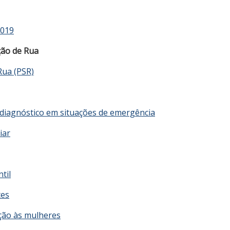
2019
ção de Rua
Rua (PSR)
 diagnóstico em situações de emergência
iar
til
tes
ção às mulheres