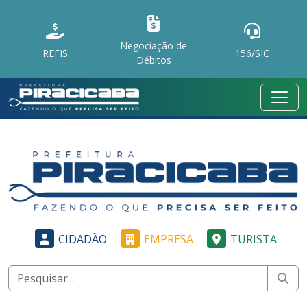
Negociação de
REFIS
156/SIC
Débitos
CIDADÃO
EMPRESA
TURISTA