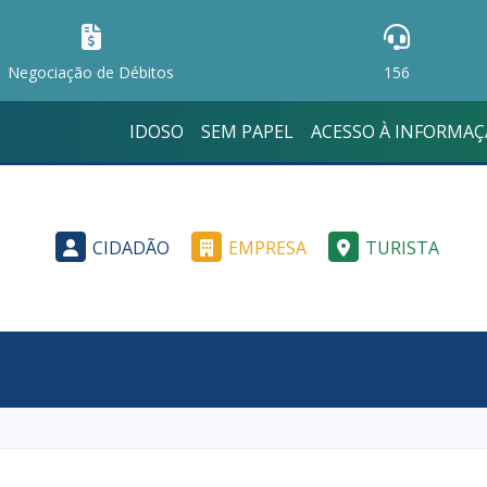
Negociação de Débitos
156
IDOSO
SEM PAPEL
ACESSO À INFORMA
CIDADÃO
EMPRESA
TURISTA