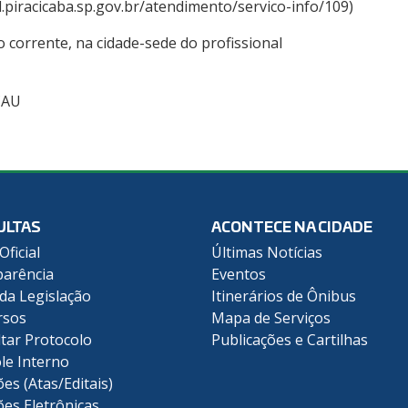
piracicaba.sp.gov.br/atendimento/servico-info/109)
o corrente, na cidade-sede do profissional
CAU
ULTAS
ACONTECE NA CIDADE
Oficial
Últimas Notícias
arência
Eventos
 da Legislação
Itinerários de Ônibus
rsos
Mapa de Serviços
tar Protocolo
Publicações e Cartilhas
le Interno
ões (Atas/Editais)
ões Eletrônicas