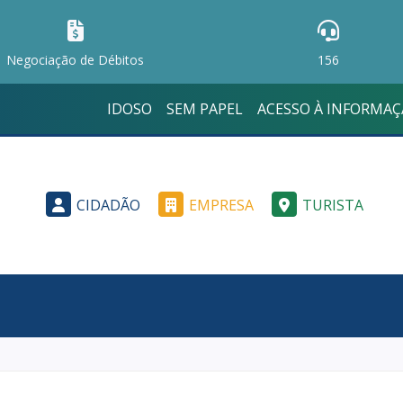
Negociação de Débitos
156
IDOSO
SEM PAPEL
ACESSO À INFORMA
CIDADÃO
EMPRESA
TURISTA