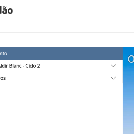
dão
nto
O
ldir Blanc - Ciclo 2
ros