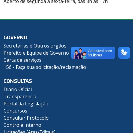
Aberto de segunda a sexta-feira, das 8h às 17h.
GOVERNO
Secretarias e Outros órgãos
Prefeito e Equipe de Governo
Carta de serviços
156 - Faça sua solicitação/reclamação
CONSULTAS
Diário Oficial
Transparência
Portal da Legislação
Concursos
Consultar Protocolo
Controle Interno
Licitações (Atas/Editais)