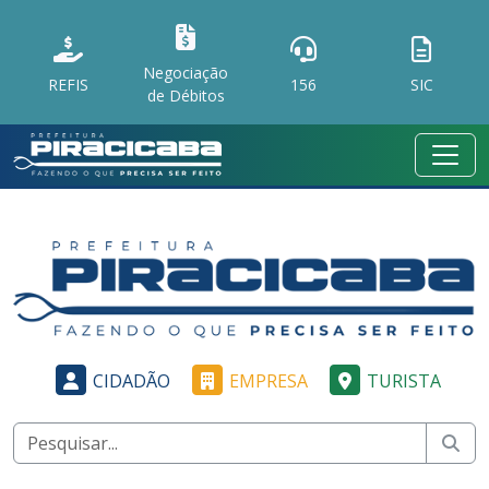
Negociação
REFIS
156
SIC
de Débitos
CIDADÃO
EMPRESA
TURISTA