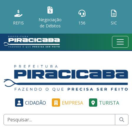
Negociação
REFIS
156
SIC
de Débitos
CIDADÃO
EMPRESA
TURISTA