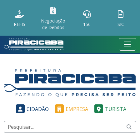
Negociação
REFIS
156
SIC
de Débitos
CIDADÃO
EMPRESA
TURISTA