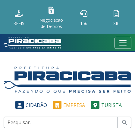
Negociação
REFIS
156
SIC
de Débitos
CIDADÃO
EMPRESA
TURISTA