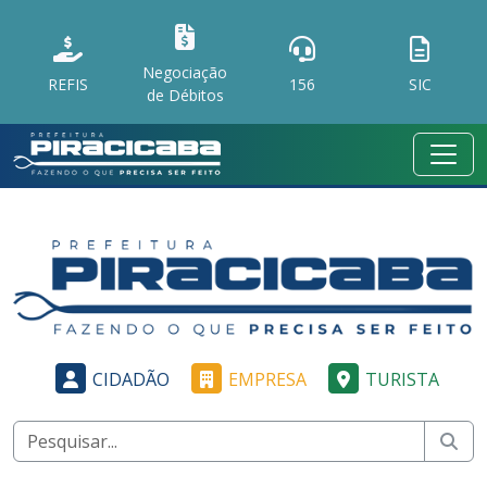
Negociação
REFIS
156
SIC
de Débitos
CIDADÃO
EMPRESA
TURISTA