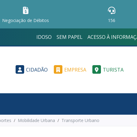
Negociação de Débitos
156
IDOSO
SEM PAPEL
ACESSO À INFORMA
CIDADÃO
EMPRESA
TURISTA
portes
Mobilidade Urbana
Transporte Urbano