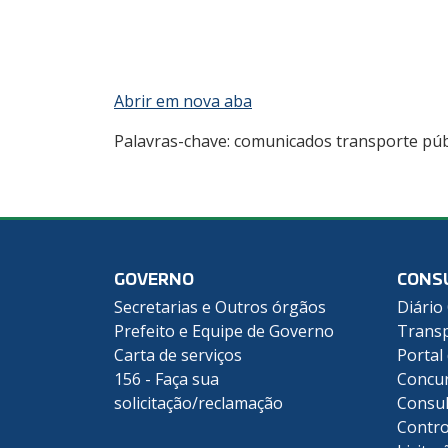
Abrir em nova aba
Palavras-chave: comunicados transporte púb
GOVERNO
CONS
Secretarias e Outros órgãos
Diário 
Prefeito e Equipe de Governo
Transp
Carta de serviços
Portal
156 - Faça sua
Concu
solicitação/reclamação
Consul
Contro