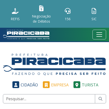
Negociação
REFIS
156
SIC
de Débitos
CIDADÃO
EMPRESA
TURISTA