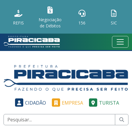
Negociação
REFIS
156
SIC
de Débitos
CIDADÃO
EMPRESA
TURISTA