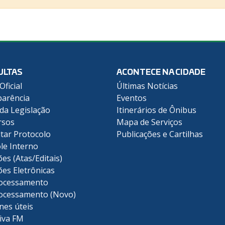
ULTAS
ACONTECE NA CIDADE
Oficial
Últimas Notícias
arência
Eventos
 da Legislação
Itinerários de Ônibus
rsos
Mapa de Serviços
tar Protocolo
Publicações e Cartilhas
le Interno
ões (Atas/Editais)
ões Eletrônicas
ocessamento
ocessamento (Novo)
nes úteis
iva FM