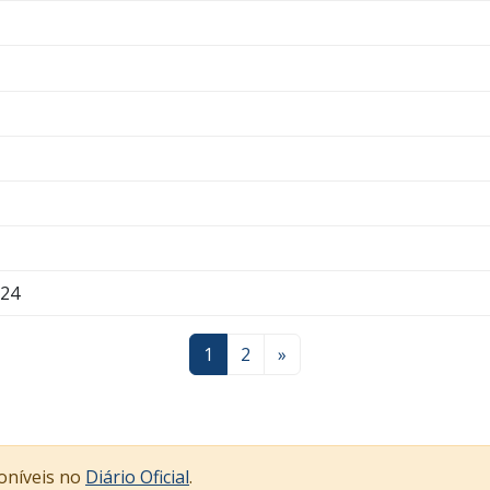
024
1
2
»
poníveis no
Diário Oficial
.