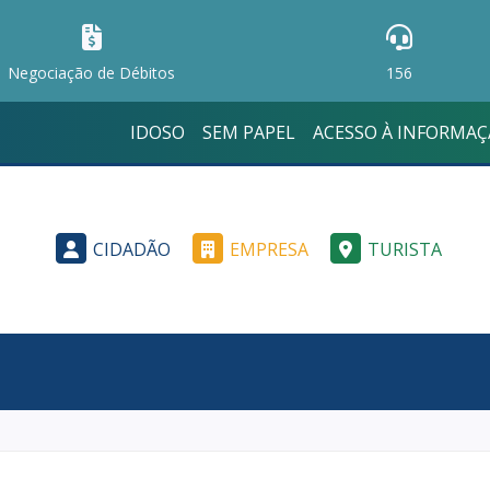
Negociação de Débitos
156
IDOSO
SEM PAPEL
ACESSO À INFORMA
CIDADÃO
EMPRESA
TURISTA