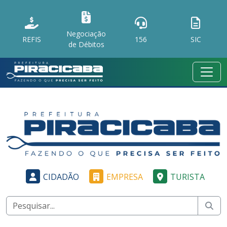
Negociação
REFIS
156
SIC
de Débitos
CIDADÃO
EMPRESA
TURISTA