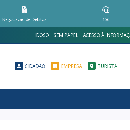
Negociação de Débitos
156
IDOSO
SEM PAPEL
ACESSO À INFORMA
CIDADÃO
EMPRESA
TURISTA