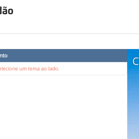
dão
nto
C
lecione um tema ao lado.