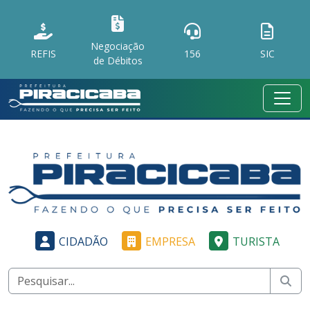
Negociação
REFIS
156
SIC
de Débitos
CIDADÃO
EMPRESA
TURISTA