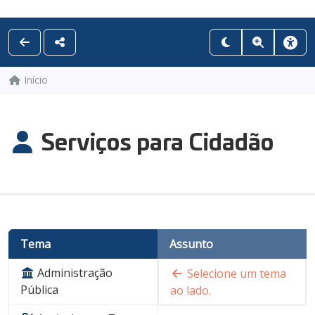
Início
Serviços para Cidadão
Tema
Assunto
Administração
Selecione um tema
Pública
ao lado.