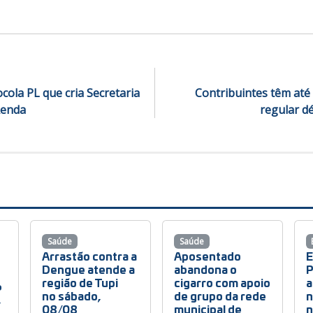
cola PL que cria Secretaria
Contribuintes têm até 
Renda
regular d
Saúde
Saúde
Arrastão contra a
Aposentado
E
Dengue atende a
abandona o
P
região de Tupi
cigarro com apoio
a
6
no sábado,
de grupo da rede
n
,
08/08
municipal de
n