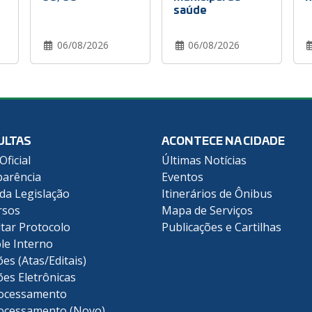
saúde
06/08/2026
06/08/2026
ULTAS
ACONTECE NA CIDADE
Oficial
Últimas Notícias
arência
Eventos
 da Legislação
Itinerários de Ônibus
rsos
Mapa de Serviços
tar Protocolo
Publicações e Cartilhas
le Interno
ões (Atas/Editais)
ões Eletrônicas
ocessamento
ocessamento (Novo)