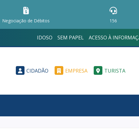
Negociação de Débitos
156
IDOSO
SEM PAPEL
ACESSO À INFORMA
CIDADÃO
EMPRESA
TURISTA