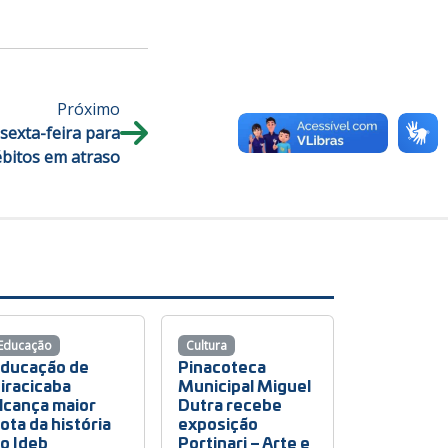
Próximo
sexta-feira para
ébitos em atraso
Educação
Cultura
ducação de
Pinacoteca
iracicaba
Municipal Miguel
lcança maior
Dutra recebe
ota da história
exposição
o Ideb
Portinari – Arte e