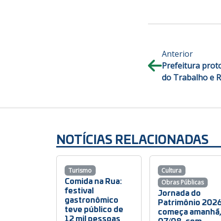
Anterior
Prefeitura proto
do Trabalho e 
NOTÍCIAS RELACIONADAS
Turismo
Cultura
Comida na Rua:
Obras Públicas
festival
Jornada do
gastronômico
Patrimônio 202
teve público de
começa amanhã
12 mil pessoas
07/08, com