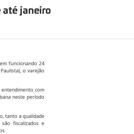
 até janeiro
á em funcionando 24
aulista), o varejão
em entendimento com
abana neste período
, tanto a qualidade
são fiscalizados e
os.