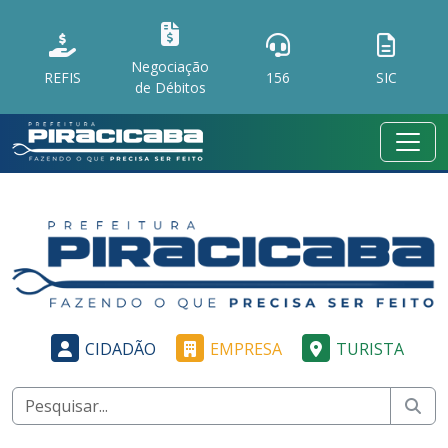
Negociação
REFIS
156
SIC
de Débitos
CIDADÃO
EMPRESA
TURISTA