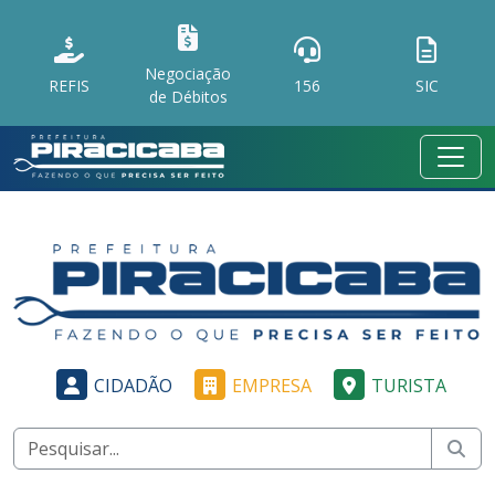
Negociação
REFIS
156
SIC
de Débitos
CIDADÃO
EMPRESA
TURISTA