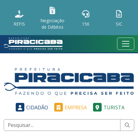
Negociação
REFIS
156
SIC
de Débitos
CIDADÃO
EMPRESA
TURISTA