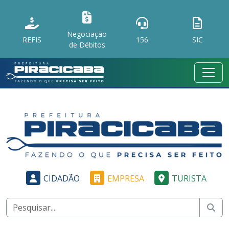
Negociação
REFIS
156
SIC
de Débitos
CIDADÃO
EMPRESA
TURISTA