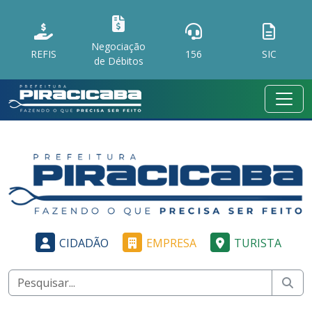
Negociação
REFIS
156
SIC
de Débitos
CIDADÃO
EMPRESA
TURISTA