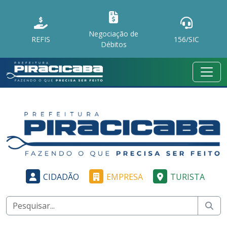
Negociação de
REFIS
156/SIC
Débitos
CIDADÃO
EMPRESA
TURISTA