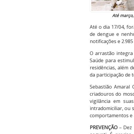
Até março,
Até o dia 17/04, fo
de dengue e nenhu
notificações e 2.98
O arrastão integra
Saúde para estimula
residências, além 
da participação de t
Sebastião Amaral 
criadouros do mosq
vigilância em su
intradomiciliar, ou
comportamentos e a
PREVENÇÃO
– Dez 