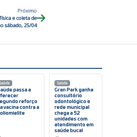
Próximo
sica e coleta de
no sábado, 25/04
Saúde
Saúde
aúde passa a
Gran Park ganha
ferecer
consultório
egundo reforço
odontológico e
a vacina contra a
rede municipal
oliomielite
chega a 52
unidades com
atendimento em
saúde bucal