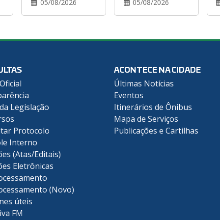
05/08/2026
05/08/2026
ULTAS
ACONTECE NA CIDADE
Oficial
Últimas Notícias
arência
Eventos
 da Legislação
Itinerários de Ônibus
rsos
Mapa de Serviços
tar Protocolo
Publicações e Cartilhas
le Interno
ões (Atas/Editais)
ões Eletrônicas
ocessamento
ocessamento (Novo)
nes úteis
iva FM