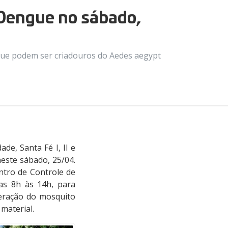
 Dengue no sábado,
 que podem ser criadouros do Aedes aegypt
de, Santa Fé I, II e
este sábado, 25/04.
ntro de Controle de
as 8h às 14h, para
feração do mosquito
material.