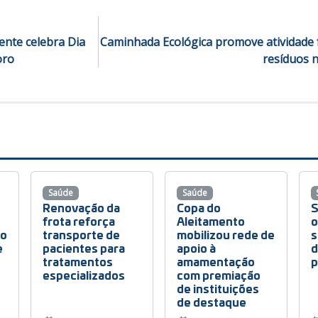
ente celebra Dia
Caminhada Ecológica promove atividade fí
oro
resíduos 
Saúde
Saúde
Renovação da
Copa do
S
frota reforça
Aleitamento
o
io
transporte de
mobilizou rede de
s
e
pacientes para
apoio à
d
tratamentos
amamentação
p
especializados
com premiação
de instituições
de destaque