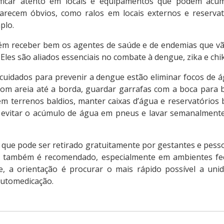
o ficar atento em locais e equipamentos que podem ac
arecem óbvios, como ralos em locais externos e reservat
plo.
m receber bem os agentes de saúde e de endemias que vã
r. Eles são aliados essenciais no combate à dengue, zika e ch
s cuidados para prevenir a dengue estão eliminar focos de 
com areia até a borda, guardar garrafas com a boca para ba
em terrenos baldios, manter caixas d’água e reservatórios
, evitar o acúmulo de água em pneus e lavar semanalmen
, que pode ser retirado gratuitamente por gestantes e pes
, também é recomendado, especialmente em ambientes fe
e, a orientação é procurar o mais rápido possível a uni
automedicação.