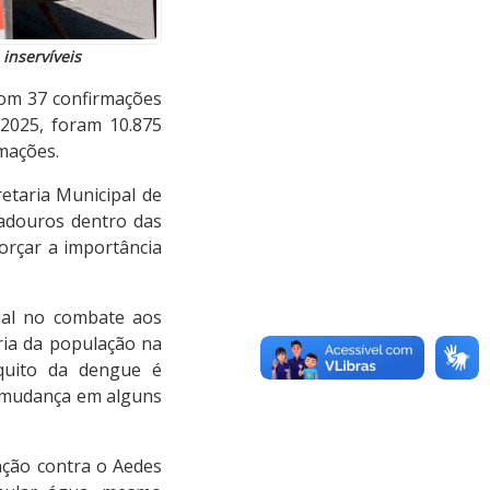
inservíveis
 com 37 confirmações
2025, foram 10.875
rmações.
etaria Municipal de
riadouros dentro das
orçar a importância
ial no combate aos
ria da população na
quito da dengue é
 a mudança em alguns
nção contra o Aedes