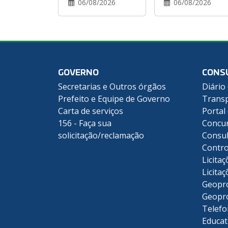
06/08/2026
06/08/2026
GOVERNO
CONS
Secretarias e Outros órgãos
Diário 
Prefeito e Equipe de Governo
Transp
Carta de serviços
Portal
156 - Faça sua
Concu
solicitação/reclamação
Consul
Contro
Licitaç
Licitaç
Geopr
Geopr
Telefo
Educat