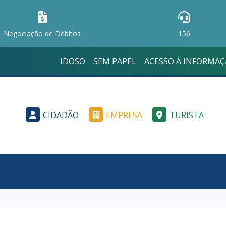
Negociação de Débitos
156
IDOSO
SEM PAPEL
ACESSO À INFORMA
CIDADÃO
EMPRESA
TURISTA