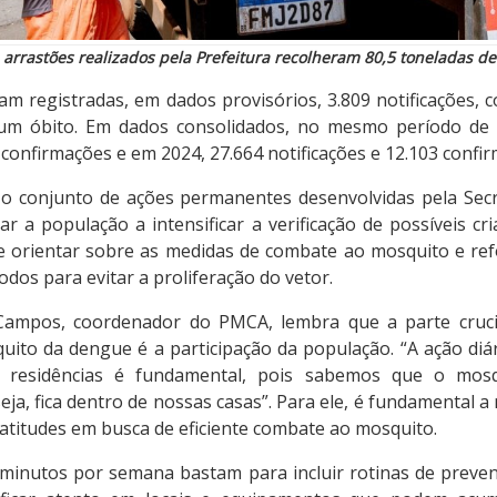
 arrastões realizados pela Prefeitura recolheram 80,5 toneladas de 
ram registradas, em dados provisórios, 3.809 notificações,
m óbito. Em dados consolidados, no mesmo período de 
5 confirmações e em 2024, 27.664 notificações e 12.103 confi
 o conjunto de ações permanentes desenvolvidas pela Secr
r a população a intensificar a verificação de possíveis c
de orientar sobre as medidas de combate ao mosquito e ref
odos para evitar a proliferação do vetor.
Campos, coordenador do PMCA, lembra que a parte cruc
uito da dengue é a participação da população. “A ação diá
as residências é fundamental, pois sabemos que o mos
 seja, fica dentro de nossas casas”. Para ele, é fundamental
titudes em busca de eficiente combate ao mosquito.
minutos por semana bastam para incluir rotinas de preve