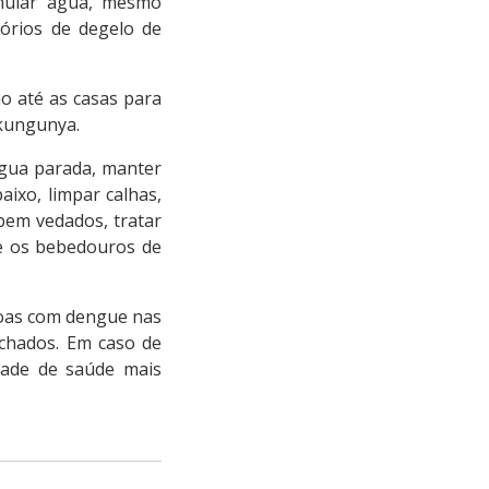
umular água, mesmo
órios de degelo de
o até as casas para
ikungunya.
água parada, manter
ixo, limpar calhas,
 bem vedados, tratar
te os bebedouros de
soas com dengue nas
chados. Em caso de
dade de saúde mais