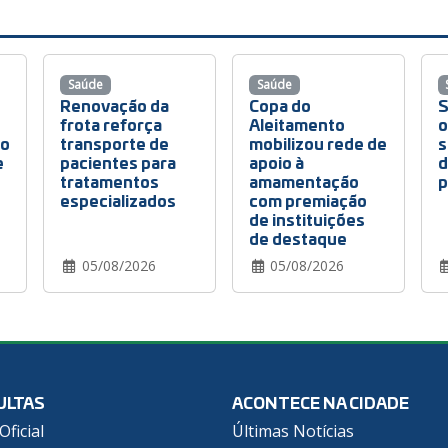
Saúde
Saúde
Renovação da
Copa do
S
frota reforça
Aleitamento
o
io
transporte de
mobilizou rede de
s
e
pacientes para
apoio à
d
tratamentos
amamentação
p
especializados
com premiação
de instituições
de destaque
05/08/2026
05/08/2026
ULTAS
ACONTECE NA CIDADE
Oficial
Últimas Notícias