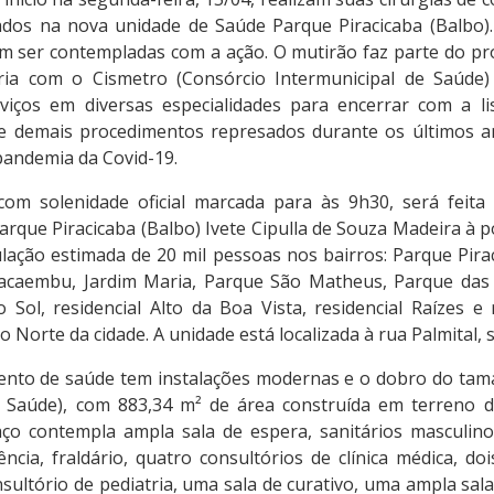
lados na nova unidade de Saúde Parque Piracicaba (Balbo). 
m ser contempladas com a ação. O mutirão faz parte do pr
ia com o Cismetro (Consórcio Intermunicipal de Saúde)
viços em diversas especialidades para encerrar com a l
e demais procedimentos represados durante os últimos a
pandemia da Covid-19.
com solenidade oficial marcada para às 9h30, será feita
rque Piracicaba (Balbo) Ivete Cipulla de Souza Madeira à 
ação estimada de 20 mil pessoas nos bairros: Parque Pirac
 Pacaembu, Jardim Maria, Parque São Matheus, Parque das
Sol, residencial Alto da Boa Vista, residencial Raízes e 
o Norte da cidade. A unidade está localizada à rua Palmital, s
ento de saúde tem instalações modernas e o dobro do tam
e Saúde), com 883,34 m² de área construída em terreno d
ço contempla ampla sala de espera, sanitários masculin
ncia, fraldário, quatro consultórios de clínica médica, do
sultório de pediatria, uma sala de curativo, uma ampla sala