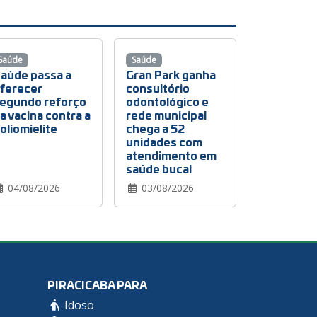
Saúde
Saúde
aúde passa a
Gran Park ganha
ferecer
consultório
egundo reforço
odontológico e
a vacina contra a
rede municipal
oliomielite
chega a 52
unidades com
atendimento em
saúde bucal
04/08/2026
03/08/2026
PIRACICABA PARA
Idoso