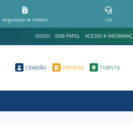
Negociação de Débitos
156
IDOSO
SEM PAPEL
ACESSO À INFORMA
CIDADÃO
EMPRESA
TURISTA