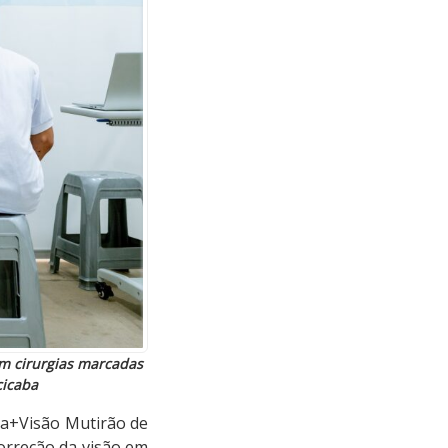
om cirurgias marcadas
cicaba
ira+Visão Mutirão de
correção da visão em