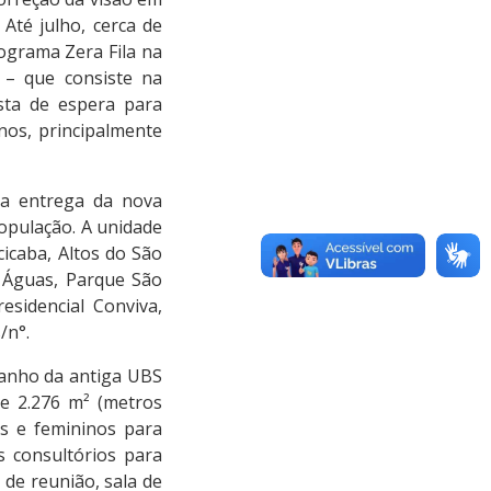
Até julho, cerca de
ograma Zera Fila na
 – que consiste na
ista de espera para
nos, principalmente
 a entrega da nova
população. A unidade
icaba, Altos do São
 Águas, Parque São
residencial Conviva,
/n°.
anho da antiga UBS
e 2.276 m² (metros
os e femininos para
is consultórios para
 de reunião, sala de