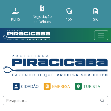
Negociação
REFIS
156
SIC
de Débitos
CIDADÃO
EMPRESA
TURISTA