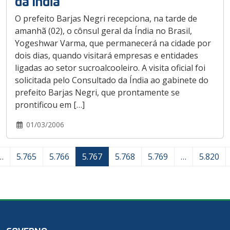
da Índia
O prefeito Barjas Negri recepciona, na tarde de
amanhã (02), o cônsul geral da Índia no Brasil,
Yogeshwar Varma, que permanecerá na cidade por
dois dias, quando visitará empresas e entidades
ligadas ao setor sucroalcooleiro. A visita oficial foi
solicitada pelo Consultado da Índia ao gabinete do
prefeito Barjas Negri, que prontamente se
prontificou em […]
01/03/2006
…
5.765
5.766
5.767
5.768
5.769
…
5.820