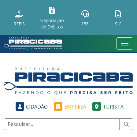
Negociação
REFIS
156
SIC
de Débitos
CIDADÃO
EMPRESA
TURISTA