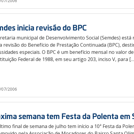
/07/2006
des inicia revisão do BPC
retaria municipal de Desenvolvimento Social (Semdes) está 
 a revisão do Benefício de Prestação Continuada (BPC), dest
ssidades especiais. O BPC é um benefício mensal no valor d
ituição Federal de 1988, em seu artigo 203, inciso V, para […
/07/2006
xima semana tem Festa da Polenta em 
timo final de semana de julho tem início a 10ª Festa da Pole
movido pela Associação de Moradores do Bairro Santa Olímpi