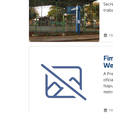
Secr
traba
19
Fim
We
A Pr
ofici
Itap
metro
19