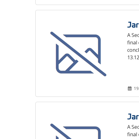
Jar
A Sec
fina
concl
13.12
19
Jar
A Sec
fina