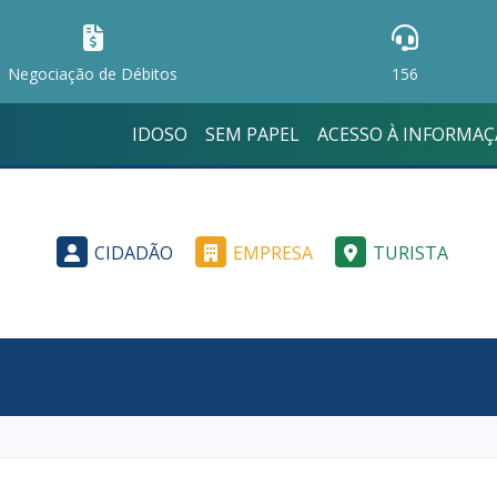
Negociação de Débitos
156
IDOSO
SEM PAPEL
ACESSO À INFORMA
CIDADÃO
EMPRESA
TURISTA