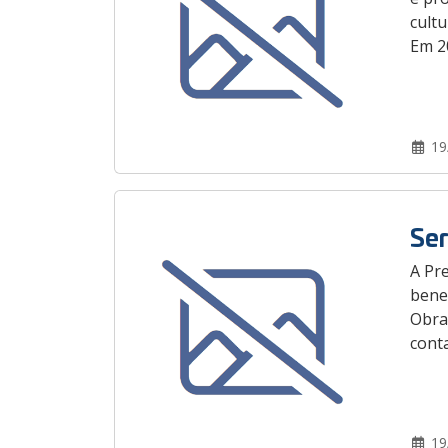
cultu
Em 20
19
Ser
A Pre
benef
Obra
conta
19