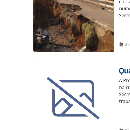
da ru
númer
Secre
20
Qua
A Pre
bairr
Secr
traba