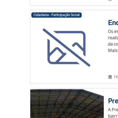
Cidadania - Participação Social
Enc
Os e
real
da co
Maist
19
Pre
A Pre
bairr