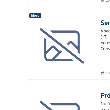
20
Idoso
Sem
A sec
(17),
nece
Const
19
Pró
No úl
é pro