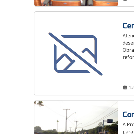
Cen
Aten
desen
Obra
refo
13
Con
A Pre
para 