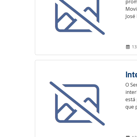
prom
Movim
José 
13
Int
O Sem
inter
está
que p