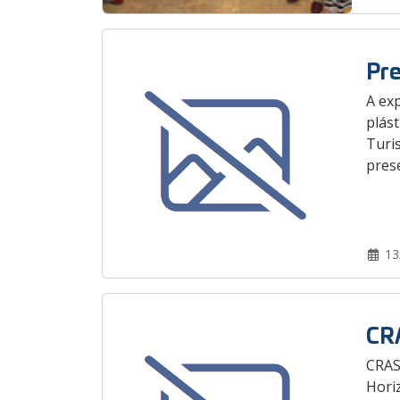
Pre
A ex
plást
Turis
prese
13
CRA
CRAS
Hori