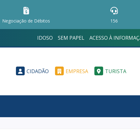
Negociação de Débitos
156
IDOSO
SEM PAPEL
ACESSO À INFORMA
CIDADÃO
EMPRESA
TURISTA