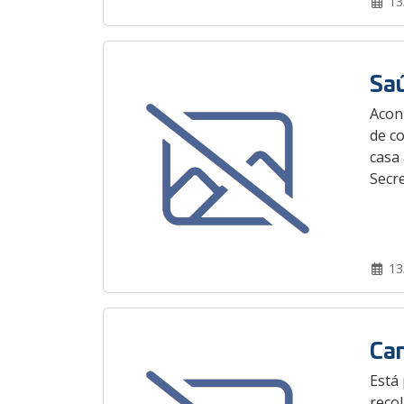
13
Saú
Acont
de co
casa
Secre
13
Can
Está 
recol