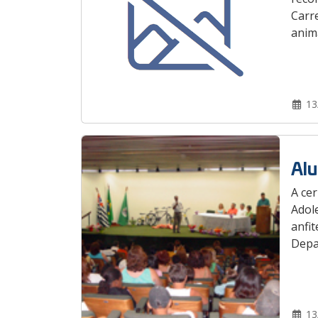
Carre
anim
13
Alu
A ce
Adole
anfit
Depar
13