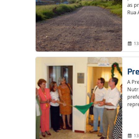
as pr
Rua 
13
Pre
A Pre
Nutri
prefe
repre
13