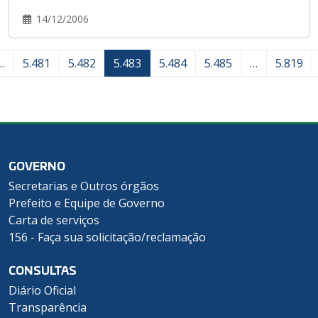
14/12/2006
…
5.481
5.482
5.483
5.484
5.485
…
5.819
GOVERNO
Secretarias e Outros órgãos
Prefeito e Equipe de Governo
Carta de serviços
156 - Faça sua solicitação/reclamação
CONSULTAS
Diário Oficial
Transparência