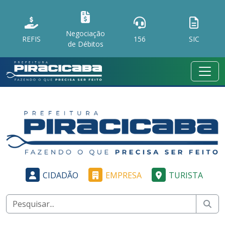
Negociação
REFIS
156
SIC
de Débitos
CIDADÃO
EMPRESA
TURISTA