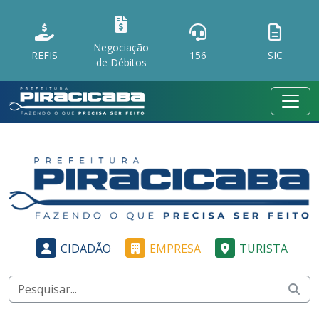
Negociação
REFIS
156
SIC
de Débitos
CIDADÃO
EMPRESA
TURISTA