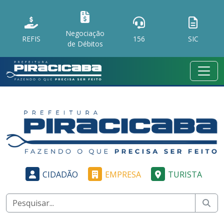
Negociação
REFIS
156
SIC
de Débitos
CIDADÃO
EMPRESA
TURISTA