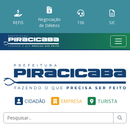
Negociação
REFIS
156
SIC
de Débitos
CIDADÃO
EMPRESA
TURISTA