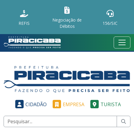
Negociação de
REFIS
156/SIC
Débitos
CIDADÃO
EMPRESA
TURISTA