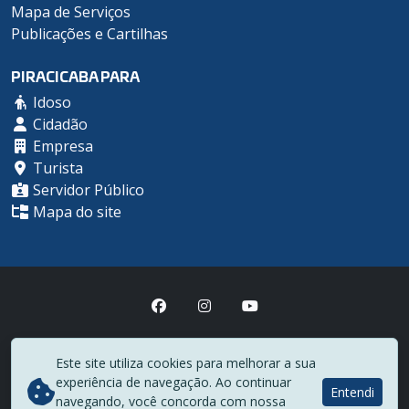
Mapa de Serviços
Publicações e Cartilhas
PIRACICABA PARA
Idoso
Cidadão
Empresa
Turista
Servidor Público
Mapa do site
Prefeitura Municipal de Piracicaba
Este site utiliza cookies para melhorar a sua
(19) 3403-1000
experiência de navegação. Ao continuar
Rua Antônio Corrêa Barbosa, 2233 - Centro - CEP 13400-900
Entendi
navegando, você concorda com nossa