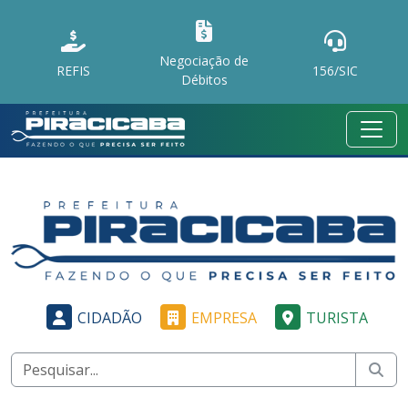
Negociação de
REFIS
156/SIC
Débitos
CIDADÃO
EMPRESA
TURISTA