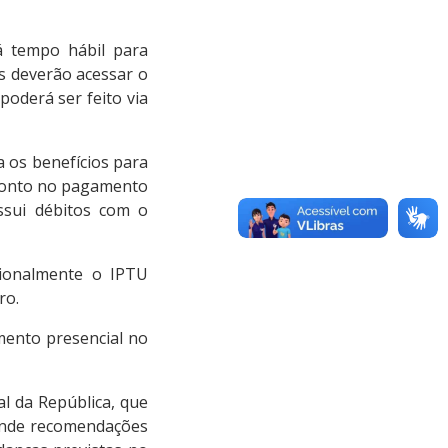
á tempo hábil para
es deverão acessar o
poderá ser feito via
 os benefícios para
sconto no pagamento
ssui débitos com o
cionalmente o IPTU
ro.
mento presencial no
l da República, que
tende recomendações