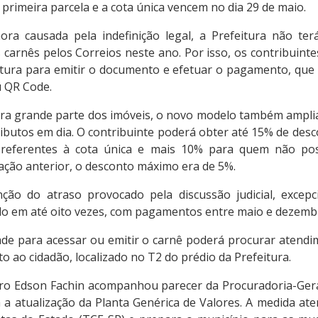
A primeira parcela e a cota única vencem no dia 29 de maio.
ra causada pela indefinição legal, a Prefeitura não ter
s carnês pelos Correios neste ano. Por isso, os contribuint
feitura para emitir o documento e efetuar o pagamento, que 
u QR Code.
ra grande parte dos imóveis, o novo modelo também amplia
butos em dia. O contribuinte poderá obter até 15% de de
 referentes à cota única e mais 10% para quem não po
lação anterior, o desconto máximo era de 5%.
ção do atraso provocado pela discussão judicial, excep
do em até oito vezes, com pagamentos entre maio e dezemb
dade para acessar ou emitir o carnê poderá procurar atendi
o ao cidadão, localizado no T2 do prédio da Prefeitura.
tro Edson Fachin acompanhou parecer da Procuradoria-Gera
a a atualização da Planta Genérica de Valores. A medida a