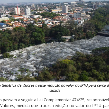
a Genérica de Valores trouxe redução no valor do IPTU para cerca 
cidade
es passam a seguir a Lei Complementar 474/25, responsável 
 Valores, medida que trouxe redução no valor do IPTU pa