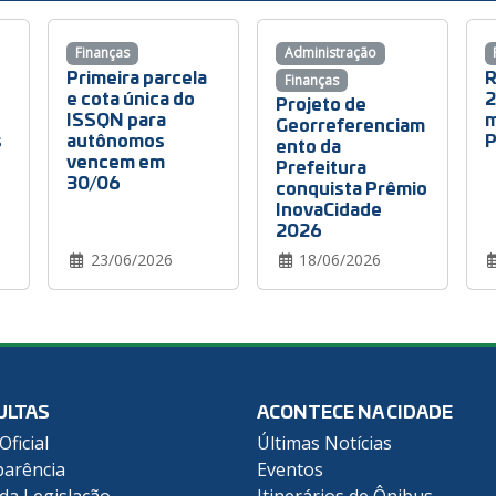
Finanças
Administração
Primeira parcela
R
Finanças
e cota única do
2
Projeto de
ISSQN para
m
Georreferenciam
s
autônomos
P
ento da
vencem em
Prefeitura
30/06
conquista Prêmio
InovaCidade
2026
23/06/2026
18/06/2026
ULTAS
ACONTECE NA CIDADE
Oficial
Últimas Notícias
arência
Eventos