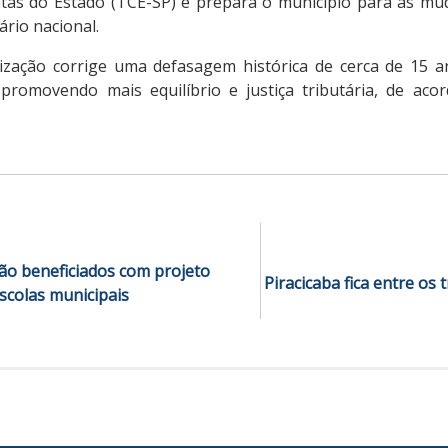
tas do Estado (TCE-SP) e prepara o município para as mu
ário nacional.
lização corrige uma defasagem histórica de cerca de 15 
 promovendo mais equilíbrio e justiça tributária, de ac
rão beneficiados com projeto
Piracicaba fica entre os
scolas municipais