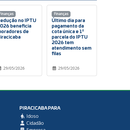
Finanças
Finanças
edução no IPTU
Último dia para
026 beneficia
pagamento da
oradores de
cota única e 1ª
iracicaba
parcela do IPTU
2026 tem
atendimento sem
filas
29/05/2026
29/05/2026
PIRACICABA PARA
Idoso
Cidadão