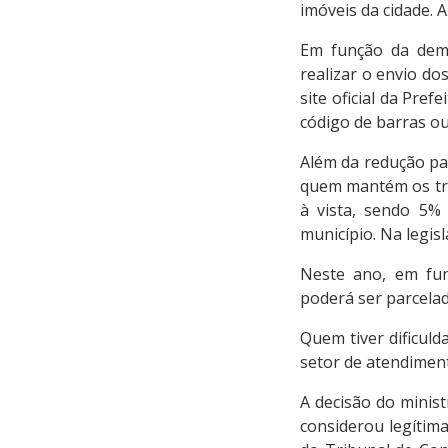
imóveis da cidade. 
Em função da demo
realizar o envio do
site oficial da Pre
código de barras o
Além da redução pa
quem mantém os tri
à vista, sendo 5%
município. Na legis
Neste ano, em fun
poderá ser parcela
Quem tiver dificul
setor de atendiment
A decisão do minis
considerou legítim