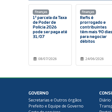
Finanças
Finanças
1ª parcela da Taxa
Refis é
de Poder de
prorrogado e
Polícia 2026
contribuintes
pode ser paga até
têm mais 90 dia
31/07
para negociar
débitos
08/07/2026
24/06/2026
GOVERNO
CONS
Secretarias e Outros órgãos
Diário 
Prefeito e Equipe de Governo
Transp