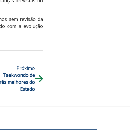
danças previstas no
anos sem revisão da
ordo com a evolução
Próximo
Taekwondo de
 três melhores do
Estado