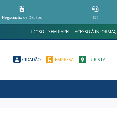
Negociação de Débitos
156
IDOSO
SEM PAPEL
ACESSO À INFORMA
CIDADÃO
EMPRESA
TURISTA