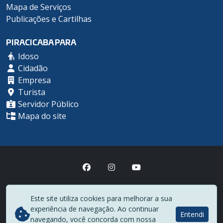
Mapa de Serviços
Publicações e Cartilhas
PIRACICABA PARA
Idoso
Cidadão
Empresa
Turista
Servidor Público
Mapa do site
Prefeitura Municipal de Piracicaba
Este site utiliza cookies para melhorar a sua
(19) 3403-1000
experiência de navegação. Ao continuar
Rua Antônio Corrêa Barbosa, 2233 - Centro - CEP 13400-900
Entendi
navegando, você concorda com nossa