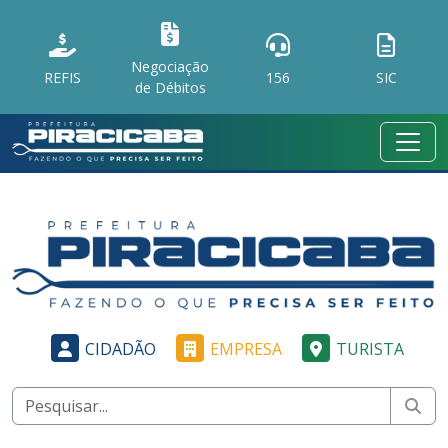
Negociação
REFIS
156
SIC
de Débitos
CIDADÃO
EMPRESA
TURISTA