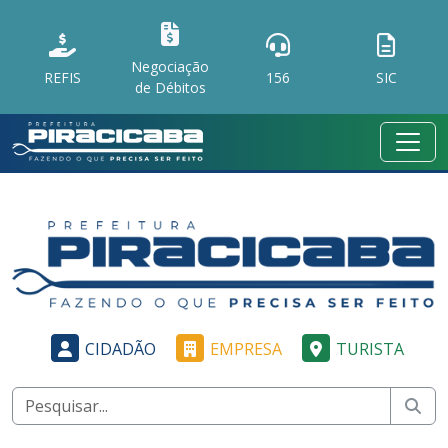
Negociação
REFIS
156
SIC
de Débitos
CIDADÃO
EMPRESA
TURISTA