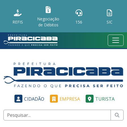
Negociação
REFIS
156
SIC
de Débitos
CIDADÃO
EMPRESA
TURISTA