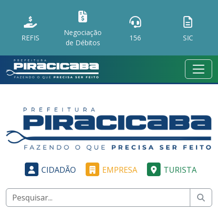
Negociação
REFIS
156
SIC
de Débitos
CIDADÃO
EMPRESA
TURISTA